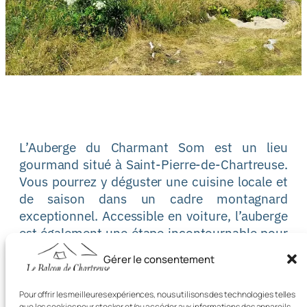
L’Auberge du Charmant Som est un lieu
gourmand situé à Saint-Pierre-de-Chartreuse.
Vous pourrez y déguster une cuisine locale et
de saison dans un cadre montagnard
exceptionnel. Accessible en voiture, l’auberge
est également une étape incontournable pour
les randonneurs avec plusieurs sentiers
Gérer le consentement
d’accès. Profitez d’un moment de détente sur
la terrasse avec une vue spectaculaire sur les
Pour offrir les meilleures expériences, nous utilisons des technologies telles
sommets environnants.
que les cookies pour stocker et/ou accéder aux informations des appareils.