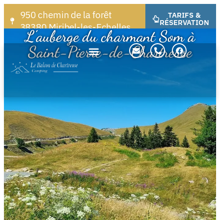
950 chemin de la forêt
TARIFS &
RÉSERVATION
38380 Miribel-les-Echelles
L’auberge du charmant Som à
Saint-Pierre-de-Chartreuse