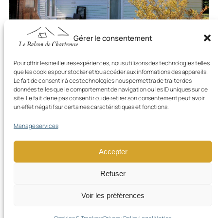
Gérer le consentement
Pour offrir les meilleures expériences, nous utilisons des technologies telles
Mélisse Mobile Home
que les cookies pour stocker et/ou accéder aux informations des appareils.
Le fait de consentir à ces technologies nous permettra de traiter des
données telles que le comportement de navigation ou les ID uniques sur ce
24 m² / 2 bedrooms / 3 people / Terrace
site. Le fait de ne pas consentir ou de retirer son consentement peut avoir
From €58 / night
un effet négatif sur certaines caractéristiques et fonctions.
Manage services
INFO & BOOKING
Accepter
Refuser
Legal Notice
Privacy Policy
Cookies & Trackers
Voir les préférences
Created with
by Emavista Digital Agency –
Specializing in Digital Creation and Strategy