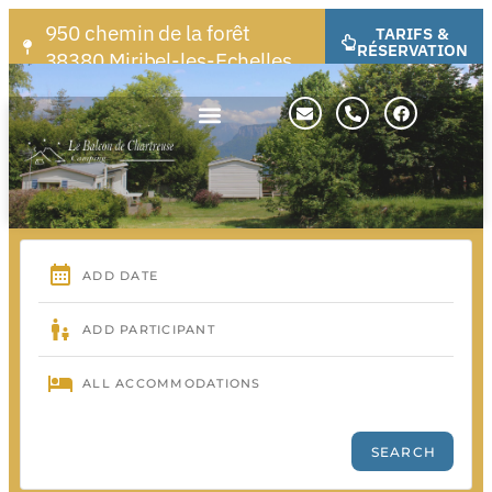
950 chemin de la forêt
TARIFS &
RÉSERVATION
38380 Miribel-les-Echelles