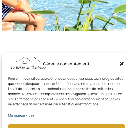
The
Rivier’Alpes
park is a leisure base, just 10
Gérer le consentement
minutes from
Camping Le Balcon de
Chartreuse.
Enjoy natural swimming, the cycling
Pour offrir les meilleures expériences, nous utilisons des technologies telles
path, the playground, fishing… In short, a
que les cookies pour stocker et/ou accéder aux informations des appareils.
refreshing little piece of paradise not to be
Le fait de consentir à ces technologies nous permettra de traiter des
missed in summer!
données telles que le comportement de navigation ou les ID uniques sur ce
site. Le fait de ne pas consentir ou de retirer son consentement peut avoir
un effet négatif sur certaines caractéristiques et fonctions.
LEARN MORE
Manage services