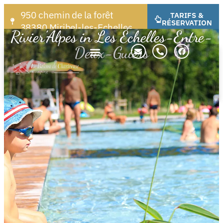
950 chemin de la forêt
TARIFS &
RÉSERVATION
38380 Miribel-les-Echelles
Rivier’Alpes in Les Échelles-Entre-
Deux-Guiers